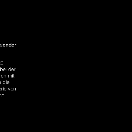
alender
20
 bei der
en mit
 die
rie von
it