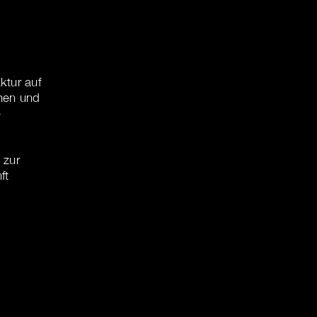
ktur auf
hen und
e
 zur
ft